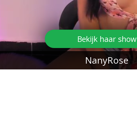
Bekijk haar show
NanyRose