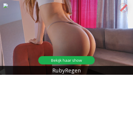
Bekijk haar show
RubyRegen