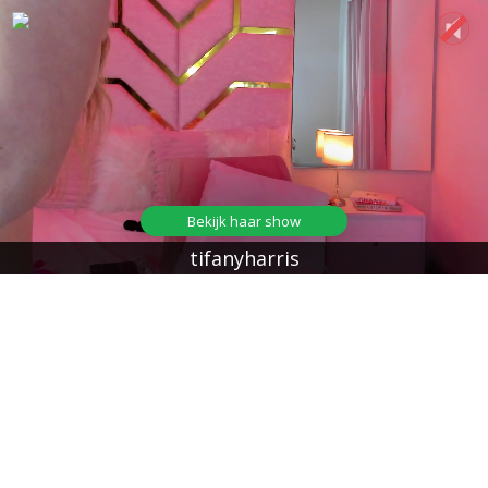
Bekijk haar show
tifanyharris